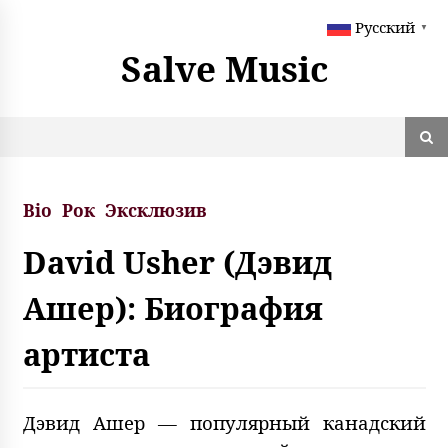
S
Русский
k
▼
i
Salve Music
p
t
o
c
o
n
t
Bio
Рок
Эксклюзив
e
n
David Usher (Дэвид
t
Ашер): Биография
артиста
Дэвид Ашер — популярный канадский