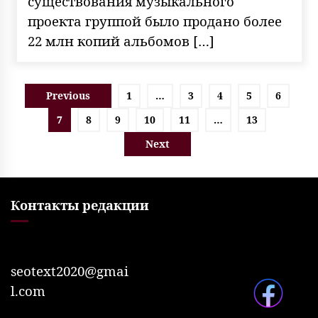
существования музыкального
проекта группой было продано более
22 млн копий альбомов […]
Пагинация
Previous
1
…
3
4
5
6
записей
7
8
9
10
11
…
13
Next
Контакты редакции
seotext2020@gmai
l.com