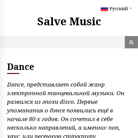
S
Русский
k
▼
i
Salve Music
p
t
o
c
o
n
t
Dance
e
n
t
Dance, представляет собой жанр
электронной танцевальной музыки. Он
развился из эпохи disco. Первые
упоминания о дэнсе появились ещё в
начале 80-х годов. Он сочетал в себе
несколько направлений, а именно: поп,
хаус, или песенную структуру