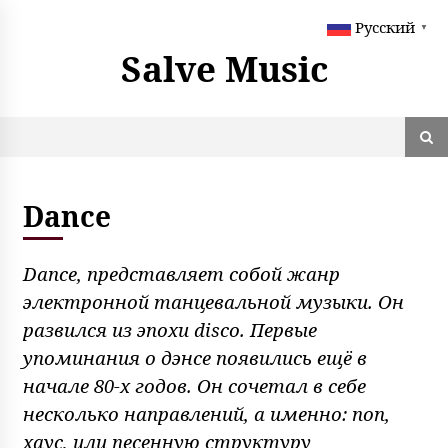
S
Русский
k
▼
i
Salve Music
p
t
o
c
o
n
t
Dance
e
n
t
Dance, представляет собой жанр
электронной танцевальной музыки. Он
развился из эпохи disco. Первые
упоминания о дэнсе появились ещё в
начале 80-х годов. Он сочетал в себе
несколько направлений, а именно: поп,
хаус, или песенную структуру