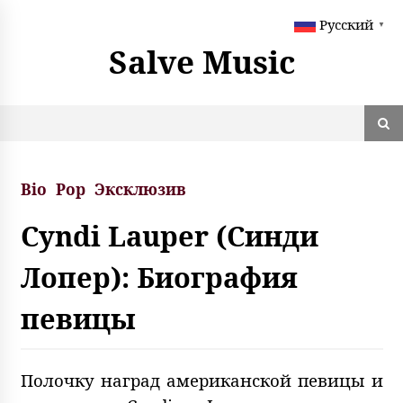
S
Русский
k
▼
i
Salve Music
p
t
o
c
o
n
t
Bio
Pop
Эксклюзив
e
n
Cyndi Lauper (Синди
t
Лопер): Биография
певицы
Полочку наград американской певицы и