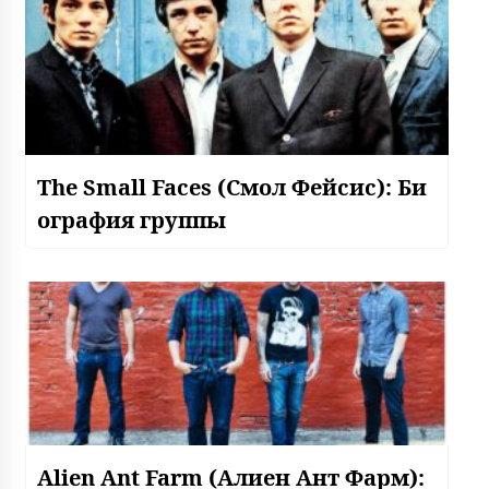
The Small Faces (Смол Фейсис): Би
ография группы
Alien Ant Farm (Алиен Ант Фарм):