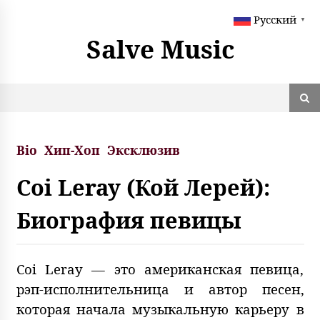
S
Русский
k
▼
i
Salve Music
p
t
o
c
o
n
t
Bio
Хип-Хоп
Эксклюзив
e
n
Coi Leray (Кой Лерей):
t
Биография певицы
Coi Leray — это американская певица,
рэп-исполнительница и автор песен,
которая начала музыкальную карьеру в