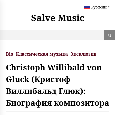
S
Русский
k
▼
i
Salve Music
p
t
o
c
o
n
t
Bio
Классическая музыка
Эксклюзив
e
n
Christoph Willibald von
t
Gluck (Кристоф
Виллибальд Глюк):
Биография композитора