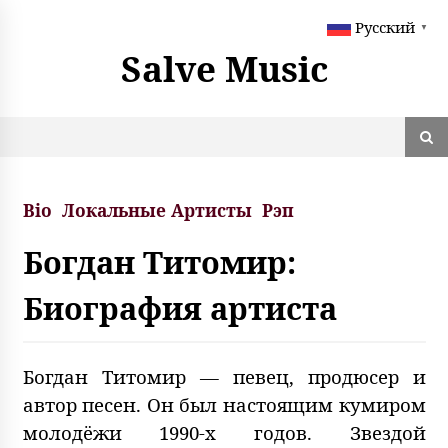
S
Русский
k
▼
i
Salve Music
p
t
o
c
o
n
t
Bio
Локальные Артисты
Рэп
e
n
Богдан Титомир:
t
Биография артиста
Богдан Титомир — певец, продюсер и
автор песен. Он был настоящим кумиром
молодёжи 1990-х годов. Звездой