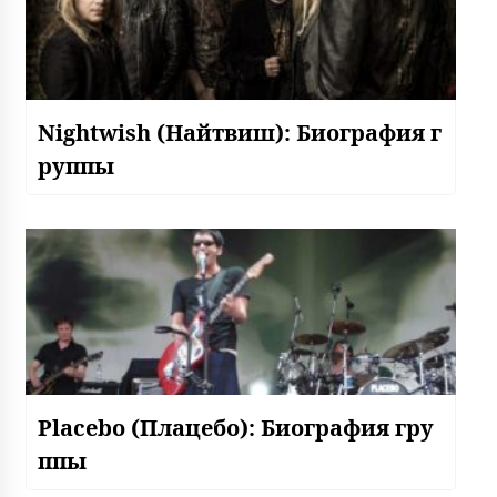
Nightwish (Найтвиш): Биография г
руппы
Placebo (Плацебо): Биография гру
ппы