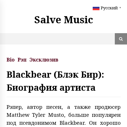
S
Русский
k
▼
i
Salve Music
p
t
o
c
o
n
t
Bio
Рэп
Эксклюзив
e
n
Blackbear (Блэк Бир):
t
Биография артиста
Рэпер, автор песен, а также продюсер
Matthew Tyler Musto, больше популярен
под псевдонимом Blackbear. Он хорошо