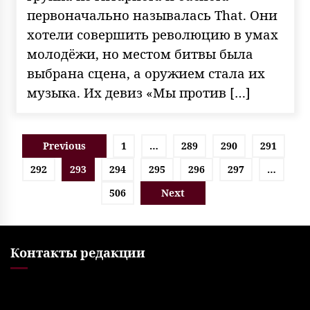
первоначально называлась That. Они
хотели совершить революцию в умах
молодёжи, но местом битвы была
выбрана сцена, а оружием стала их
музыка. Их девиз «Мы против […]
Пагинация
Previous
1
…
289
290
291
записей
292
293
294
295
296
297
…
506
Next
Контакты редакции