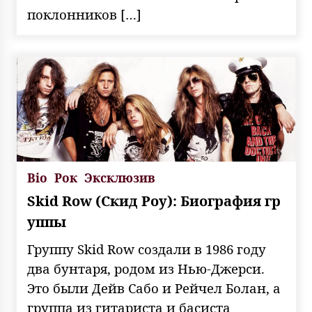
поклонников […]
Bio
Рок
Эксклюзив
Skid Row (Скид Роу): Биография гр
уппы
Группу Skid Row создали в 1986 году
два бунтаря, родом из Нью-Джерси.
Это были Дейв Сабо и Рейчел Болан, а
группа из гитариста и басиста