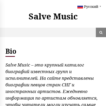
S
Русский
k
▼
i
Salve Music
p
t
o
c
o
n
t
Bio
e
n
t
Salve Music – это крупный каталог
биографий известных групп и
исполнителей. На сайте представлены
биографии певцов стран СНГ и
иностранных артистов. Ежедневно
информация по артистам обновляется,
чтобы читатели могли изучать самые