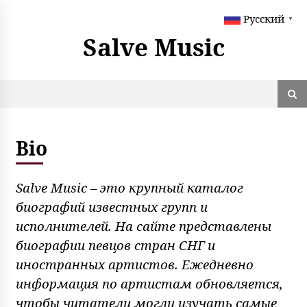
S
Русский
k
▼
i
Salve Music
p
t
o
c
o
n
t
Bio
e
n
t
Salve Music – это крупный каталог
биографий известных групп и
исполнителей. На сайте представлены
биографии певцов стран СНГ и
иностранных артистов. Ежедневно
информация по артистам обновляется,
чтобы читатели могли изучать самые