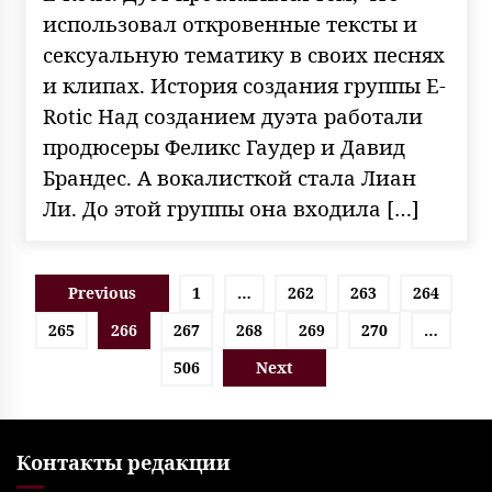
использовал откровенные тексты и
сексуальную тематику в своих песнях
и клипах. История создания группы E-
Rotic Над созданием дуэта работали
продюсеры Феликс Гаудер и Давид
Брандес. А вокалисткой стала Лиан
Ли. До этой группы она входила […]
Пагинация
Previous
1
…
262
263
264
записей
265
266
267
268
269
270
…
506
Next
Контакты редакции