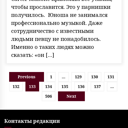
чтобы прославится. Это у парнишки
получилось. Юноша не занимался
профессионально музыкой. Даже
сотрудничество с известными
людьми певцу не понадобилось.
Именно о таких людях можно
сказать: «он […]
Пагинация
Previous
1
…
129
130
131
записей
132
133
134
135
136
137
…
506
Next
Контакты редакции