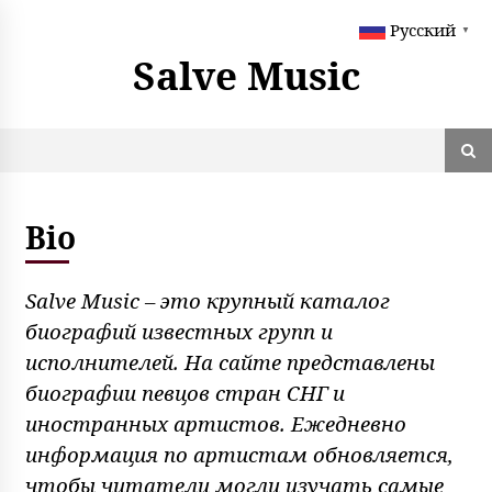
S
Русский
k
▼
i
Salve Music
p
t
o
c
o
n
t
Bio
e
n
t
Salve Music – это крупный каталог
биографий известных групп и
исполнителей. На сайте представлены
биографии певцов стран СНГ и
иностранных артистов. Ежедневно
информация по артистам обновляется,
чтобы читатели могли изучать самые