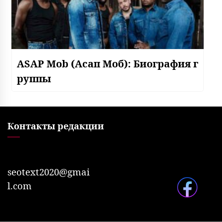
ASAP Mob (Асап Моб): Биография г
руппы
Контакты редакции
seotext2020@gmai
l.com