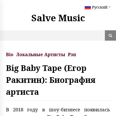
S
Русский
k
▼
i
Salve Music
p
t
o
c
o
n
t
Bio
Локальные Артисты
Рэп
e
n
Big Baby Tape (Егор
t
Ракитин): Биография
артиста
В 2018 году в шоу-бизнесе появилась