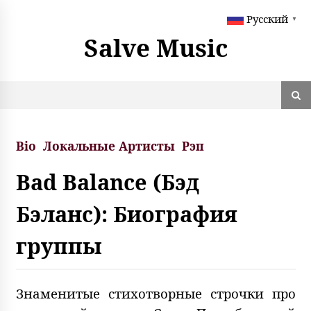
S
Русский
k
▼
i
Salve Music
p
t
o
c
o
n
t
Bio
Локальные Артисты
Рэп
e
n
Bad Balance (Бэд
t
Бэланс): Биография
группы
Знаменитые стихотворные строчки про