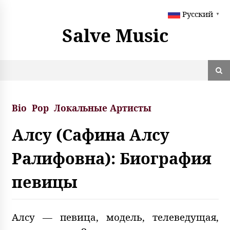
S
Русский
k
▼
i
Salve Music
p
t
o
c
o
n
t
Bio
Pop
Локальные Артисты
e
n
Алсу (Сафина Алсу
t
Ралифовна): Биография
певицы
Алсу — певица, модель, телеведущая,