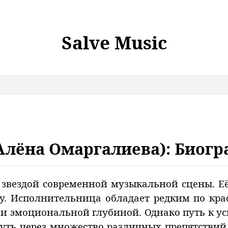
Salve Music
(Алёна Омаргалиева): Биог
й звездой современной музыкальной сцены. Е
. Исполнительница обладает редким по крас
и эмоциональной глубиной. Однако путь к ус
уть через множество различных препятствий.