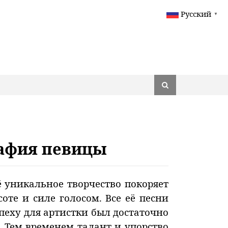
Русский
▼
рафия певицы
ё уникальное творчество покоряет
оте и силе голосом. Все её песни
пеху для артистки был достаточно
 Тем временем талант и упорство