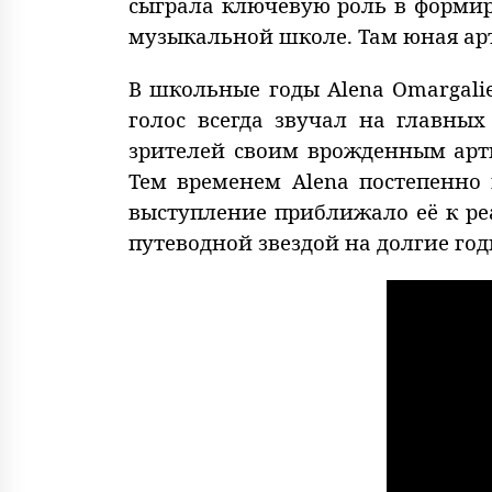
сыграла ключевую роль в формир
музыкальной школе. Там юная ар
В школьные годы Alena Omargali
голос всегда звучал на главны
зрителей своим врожденным арти
Тем временем Alena постепенно
выступление приближало её к ре
путеводной звездой на долгие год