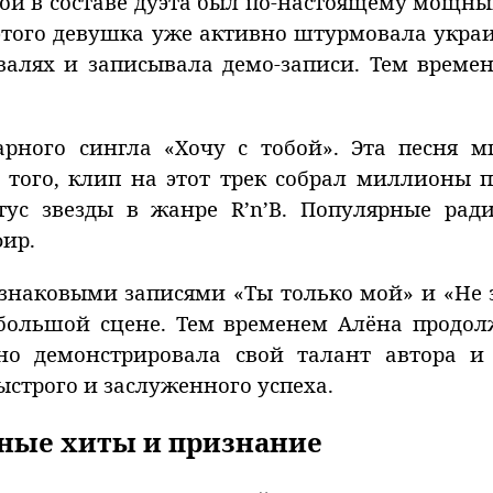
й в составе дуэта был по-настоящему мощным
 этого девушка уже активно штурмовала украи
алях и записывала демо-записи. Тем времен
арного сингла «Хочу с тобой». Эта песня м
того, клип на этот трек собрал миллионы п
тус звезды в жанре R’n’B. Популярные рад
фир.
знаковыми записями «Ты только мой» и «Не 
большой сцене. Тем временем Алёна продол
но демонстрировала свой талант автора и 
ыстрого и заслуженного успеха.
ьные хиты и признание