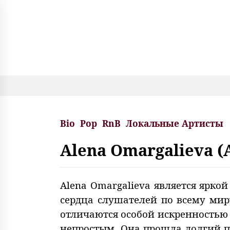
S
k
i
p
t
o
c
o
n
t
e
Bio
Pop
RnB
Локальные Артисты
n
t
Alena Omargalieva 
Alena Omargalieva является ярко
сердца слушателей по всему миру
отличаются особой искренностью 
непростым. Она прошла долгий п