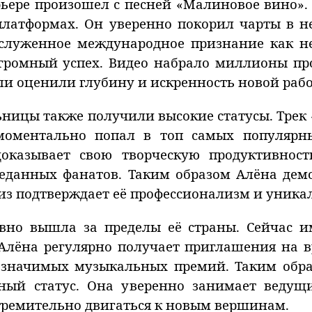
ьере произошел с песней «Малиновое вино». 
латформах. Он уверенно покорил чарты в не
служенное международное признание как нез
громный успех. Видео набрало миллионы про
и оценили глубину и искренность новой рабо
ницы также получили высокие статусы. Трек
моментально попал в топ самых популярн
доказывает свою творческую продуктивност
реданных фанатов. Таким образом Алёна демо
из подтверждает её профессионализм и уника
вно вышла за пределы её страны. Сейчас и
Алёна регулярно получает приглашения на в
 значимых музыкальных премий. Таким обр
дный статус. Она уверенно занимает ведущ
стремительно двигаться к новым вершинам.