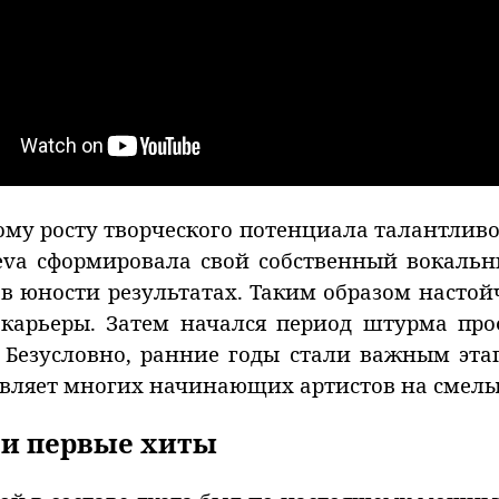
му росту творческого потенциала талантлив
eva сформировала свой собственный вокальн
в юности результатах. Таким образом насто
карьеры. Затем начался период штурма про
 Безусловно, ранние годы стали важным эт
овляет многих начинающих артистов на смелы
 и первые хиты