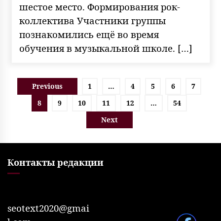
шестое место. Формирования рок-
коллектива Участники группы
познакомились ещё во время
обучения в музыкальной школе. […]
Пагинация
Previous
1
…
4
5
6
7
записей
8
9
10
11
12
…
54
Next
Контакты редакции
seotext2020@gmai