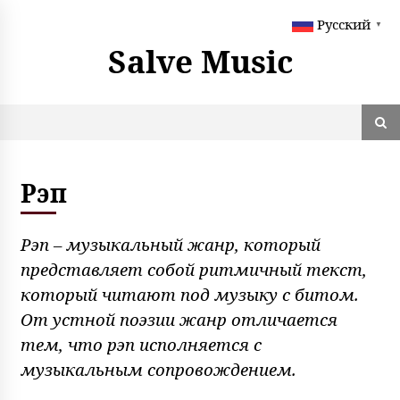
S
Русский
k
▼
i
Salve Music
p
t
o
c
o
n
t
Рэп
e
n
t
Рэп – музыкальный жанр, который
представляет собой ритмичный текст,
который читают под музыку с битом.
От устной поэзии жанр отличается
тем, что рэп исполняется с
музыкальным сопровождением.