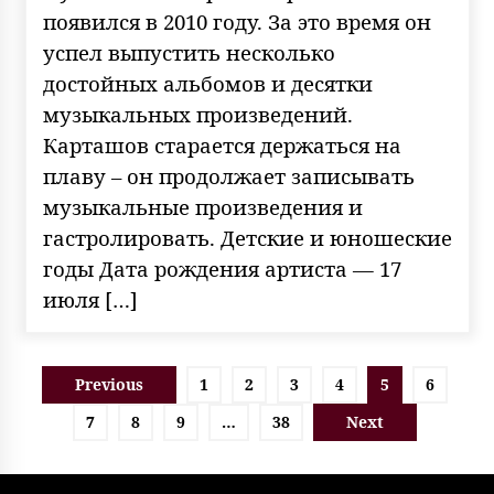
появился в 2010 году. За это время он
успел выпустить несколько
достойных альбомов и десятки
музыкальных произведений.
Карташов старается держаться на
плаву – он продолжает записывать
музыкальные произведения и
гастролировать. Детские и юношеские
годы Дата рождения артиста — 17
июля […]
Пагинация
Previous
1
2
3
4
5
6
записей
7
8
9
…
38
Next