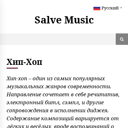
S
Русский
k
▼
i
Salve Music
p
t
o
c
o
n
t
Хип-Хоп
e
n
t
Хип-хоп – один из самых популярных
музыкальных жанров современности.
Направление сочетает в себе речитатив,
электронный битл, сэмпл, и другие
сопровождения в исполнении диджея.
Содержание композиций варьируется от
лёгких и весёлых, вроде воспоминаний о