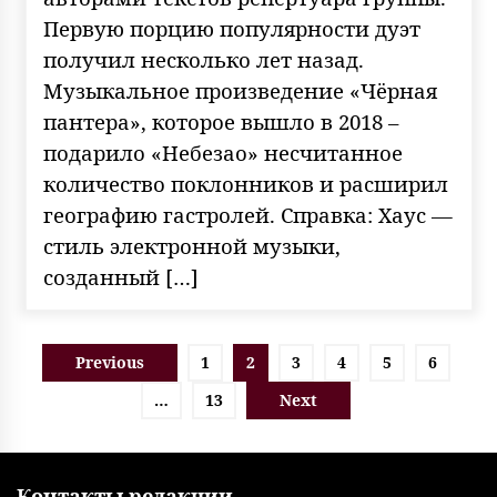
Первую порцию популярности дуэт
получил несколько лет назад.
Музыкальное произведение «Чёрная
пантера», которое вышло в 2018 –
подарило «Небезао» несчитанное
количество поклонников и расширил
географию гастролей. Справка: Хаус —
стиль электронной музыки,
созданный […]
Пагинация
Previous
1
2
3
4
5
6
записей
…
13
Next
Контакты редакции