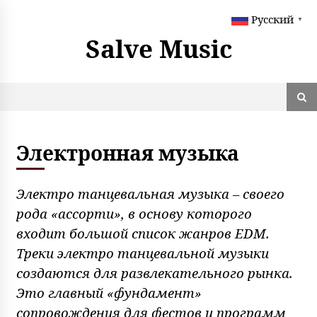
S
Русский
k
▼
i
Salve Music
p
t
o
c
o
n
t
Электронная музыка
e
n
t
Электро танцевальная музыка – своего
рода «ассорти», в основу которого
входит большой список жанров EDM.
Треки электро танцевальной музыки
создаются для развлекательного рынка.
Это главный «фундамент»
сопровождения для фестов и программ