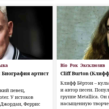
ыка
Bio
Рок
Эксклюзив
): Биография артист
Cliff Burton (Клиф
Клифф Бёртон – кул
и автор песен. Попу
цкий певец,
группе Metallica. О
ter. У истоков
насыщенную творчес
 Джордан, Феррис