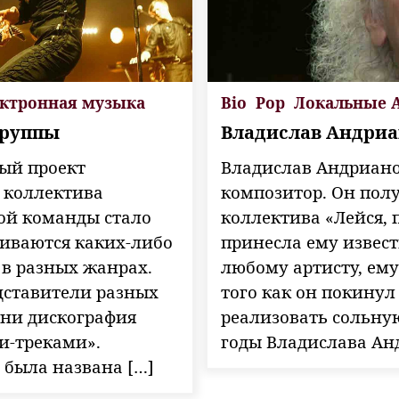
ктронная музыка
Bio
Pop
Локальные 
группы
Владислав Андриа
ый проект
Владислав Андрианов
 коллектива
композитор. Он пол
кой команды стало
коллектива «Лейся, 
живаются каких-либо
принесла ему извест
в разных жанрах.
любому артисту, ему
дставители разных
того как он покину
ени дискография
реализовать сольну
и-треками».
годы Владислава Ан
а была названа […]