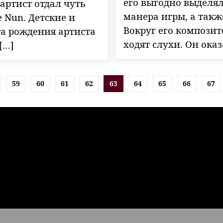
его выгодно выделя
 артист отдал чуть
манера игры, а такж
e Nun. Детские и
Вокруг его композит
та рождения артиста
ходят слухи. Он ока
[…]
59
60
61
62
63
64
65
66
67