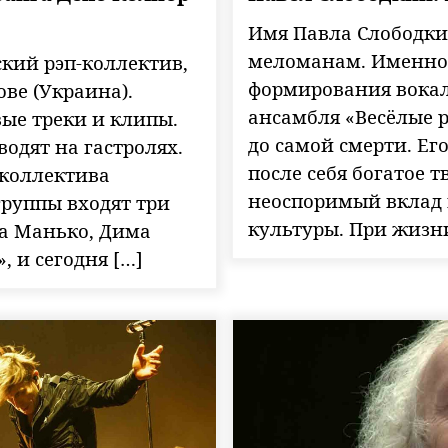
Имя Павла Слободки
меломанам. Именно 
ский рэп-коллектив,
формирования вока
ве (Украина).
ансамбля «Весёлые р
ые треки и клипы.
до самой смерти. Его
одят на гастролях.
после себя богатое т
-коллектива
неоспоримый вклад 
 группы входят три
культуры. При жизни
а Манько, Дима
, и сегодня […]