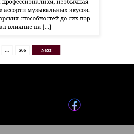
л профессионализм, необычная
е ассорти музыкальных вкусов.
орских способностей до сих пор
зал влияние на […]
…
506
Next