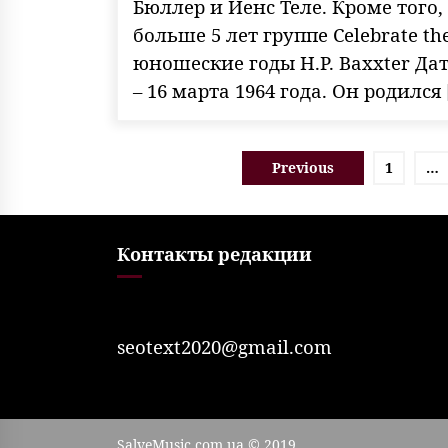
Бюллер и Йенс Теле. Кроме того,
больше 5 лет группе Celebrate th
юношеские годы H.P. Baxxter Да
– 16 марта 1964 года. Он родился 
Пагинация
Previous
1
…
записей
Контакты редакции
seotext2020@gmail.com
SalveMusic.com.ua © 2019