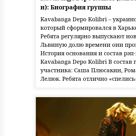
и): Биография группы
Kavabanga Depo Kolibri – украин
который сформировался в Харько
Ребята регулярно выпускают нов
Львиную долю времени они пров
История основания и состав рэп
Kavabanga Depo Kolibri В состав
участника: Саша Плюсакин, Ром
Лелюк. Ребята отлично «спелись»