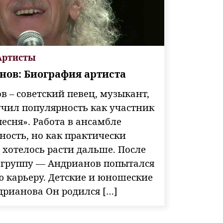
Артисты
нов: Биография артиста
 – советский певец, музыкант,
учил популярность как участник
песня». Работа в ансамбле
ность, но как практически
 хотелось расти дальше. После
л группу — Андрианов попытался
ю карьеру. Детские и юношеские
дрианова Он родился […]