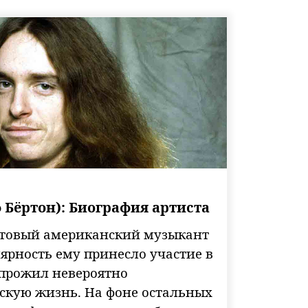
ф Бёртон): Биография артиста
ьтовый американский музыкант
лярность ему принесло участие в
н прожил невероятно
кую жизнь. На фоне остальных