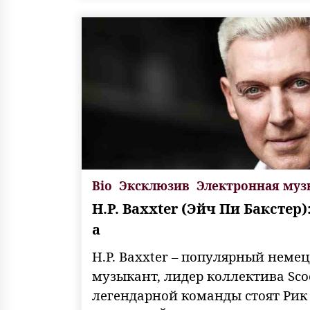
Bio
Эксклюзив
Электронная муз
H.P. Baxxter (Эйч Пи Бакстер
а
H.P. Baxxter – популярный неме
музыкант, лидер коллектива Scoo
легендарной команды стоят Рик