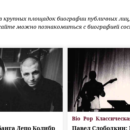
 из крупных площадок биографии публичных лиц,
сайте можно познакомиться с биографией со
Bio
Pop
Классическа
банга Депо Колибр
Павел Слободкин: