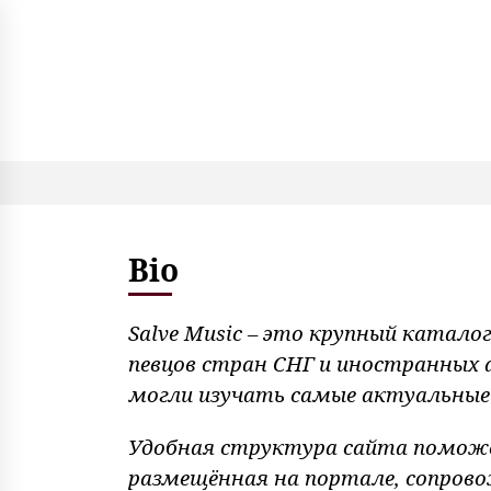
S
k
i
p
t
o
c
o
n
t
e
Bio
n
t
Salve Music – это крупный катало
певцов стран СНГ и иностранных
могли изучать самые актуальные
Удобная структура сайта поможе
размещённая на портале, сопров