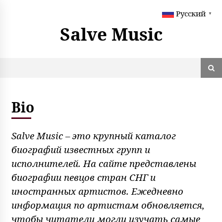
S
Русский
k
▼
i
Salve Music
p
t
o
c
o
n
t
Bio
e
n
t
Salve Music – это крупный каталог
биографий известных групп и
исполнителей. На сайте представлены
биографии певцов стран СНГ и
иностранных артистов. Ежедневно
информация по артистам обновляется,
чтобы читатели могли изучать самые