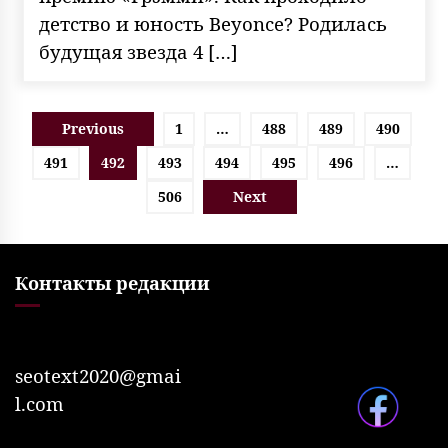
детство и юность Beyonce? Родилась
будущая звезда 4 […]
Пагинация
Previous
1
…
488
489
490
записей
491
492
493
494
495
496
…
506
Next
Контакты редакции
seotext2020@gmai
l.com