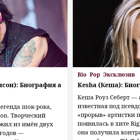
Bio
Pop
Эксклюзив
сон): Биография а
Kesha (Кеша): Био
Кеша Роуз Себерт — 
известная под псев
егенда шок-рока,
«прорыв» артистки п
on. Творческий
появилась в хите Righ
жил из имён двух
она получила контр
 годов —