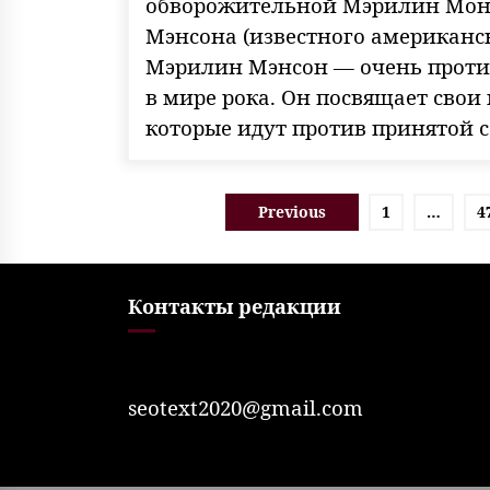
обворожительной Мэрилин Мон
Мэнсона (известного американск
Мэрилин Мэнсон — очень проти
в мире рока. Он посвящает сво
которые идут против принятой 
Пагинация
Previous
1
…
4
записей
Контакты редакции
seotext2020@gmail.com