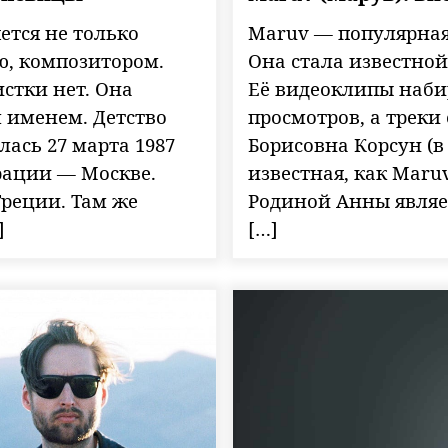
ется не только
Maruv — популярная 
ю, композитором.
Она стала известной
стки нет. Она
Её видеоклипы наби
 именем. Детство
просмотров, а треки
ась 27 марта 1987
Борисовна Корсун (в
рации — Москве.
известная, как Maruv
Греции. Там же
Родиной Анны являет
]
[…]