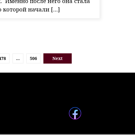
k. Именно после него она стала
о которой начали […]
478
…
506
Next