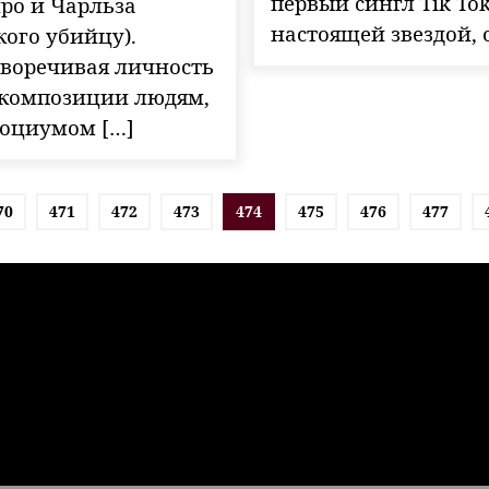
первый сингл Tik To
ро и Чарльза
настоящей звездой, 
ого убийцу).
воречивая личность
и композиции людям,
социумом […]
70
471
472
473
474
475
476
477