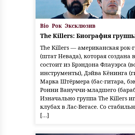
Bio
Рок
Эксклюзив
The Killers: Биография групп
The Killers — американская рок-
(штат Невада), которая создана в
состоит из Брэндона Флауэрса (
инструменты), Дэйва Кёнинга (ги
Марка Штёрмера (бас-гитара, бэк
Ронни Вануччи-младшего (бараб
Изначально группа The Killers и
клубах в Лас-Вегасе. Со стабил
[…]