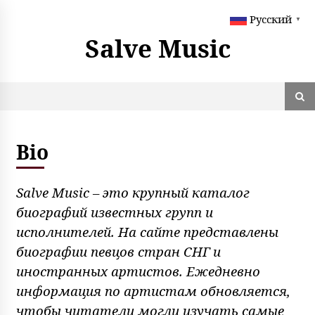
S
Русский
k
▼
i
Salve Music
p
t
o
c
o
n
t
Bio
e
n
t
Salve Music – это крупный каталог
биографий известных групп и
исполнителей. На сайте представлены
биографии певцов стран СНГ и
иностранных артистов. Ежедневно
информация по артистам обновляется,
чтобы читатели могли изучать самые