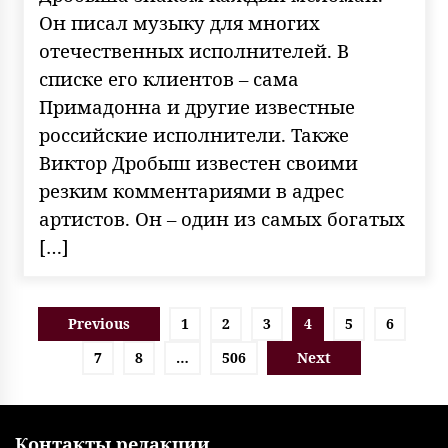
Он писал музыку для многих
отечественных исполнителей. В
списке его клиентов – сама
Примадонна и другие известные
российские исполнители. Также
Виктор Дробыш известен своими
резким комментариями в адрес
артистов. Он – один из самых богатых
[…]
Пагинация
Previous
1
2
3
4
5
6
записей
7
8
…
506
Next
Контакты редакции