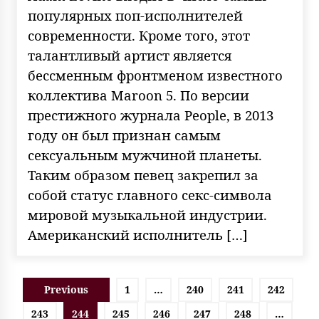
популярных поп-исполнителей
современности. Кроме того, этот
талантливый артист является
бессменным фронтменом известного
коллектива Maroon 5. По версии
престижного журнала People, в 2013
году он был признан самым
сексуальным мужчиной планеты.
Таким образом певец закрепил за
собой статус главного секс-символа
мировой музыкальной индустрии.
Американский исполнитель […]
Пагинация
Previous
1
…
240
241
242
записей
243
244
245
246
247
248
…