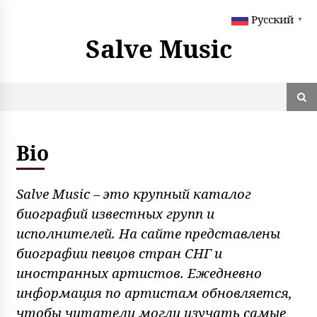
S
Русский
k
▼
i
Salve Music
p
t
o
c
o
n
t
Bio
e
n
t
Salve Music – это крупный каталог
биографий известных групп и
исполнителей. На сайте представлены
биографии певцов стран СНГ и
иностранных артистов. Ежедневно
информация по артистам обновляется,
чтобы читатели могли изучать самые